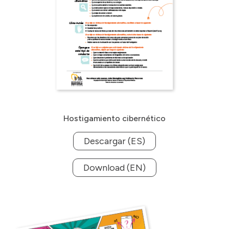
Hostigamiento cibernético
Descargar (ES)
Download (EN)