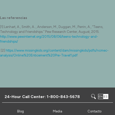
Las referencias
[1] Lenhart, A., Smith, A.., Anderson, M., Duggan, M., Perrin, A., “Teens,
Technology and Friendships.” Pew Research Center, August, 2015.
http://www.pewinternet.org/2015/08/06/teens-technology-and-
friendships/
[2]
https://www.missingkids.org/content/dam/missingkids/pdfs/ncmec-
analysis/Online%20Enticement%20Pre-Travel1.pdf
24-Hour Call Center:
1-800-843-5678
EN
ES
Blog
Media
Contacto