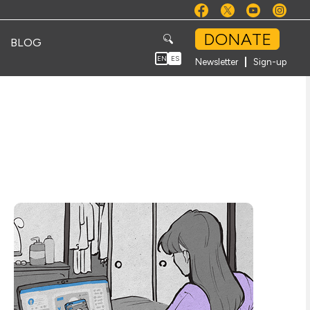
DONATE
BLOG
EN
ES
Newsletter
Sign-up