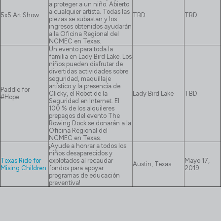
a proteger a un niño. Abierto
a cualquier artista. Todas las
5x5 Art Show
TBD
TBD
piezas se subastan y los
ingresos obtenidos ayudarán
a la Oficina Regional del
NCMEC en Texas.
Un evento para toda la
familia en Lady Bird Lake. Los
niños pueden disfrutar de
divertidas actividades sobre
seguridad, maquillaje
artístico y la presencia de
Paddle for
Clicky, el Robot de la
Lady Bird Lake
TBD
#Hope
Seguridad en Internet. El
100 % de los alquileres
prepagos del evento The
Rowing Dock se donarán a la
Oficina Regional del
NCMEC en Texas.
¡Ayude a honrar a todos los
niños desaparecidos y
Texas Ride for
explotados al recaudar
Mayo 17,
Austin, Texas
Mising Children
fondos para apoyar
2019
programas de educación
preventiva!