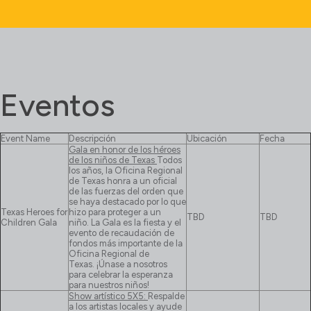
Eventos
Event Name
Descripción
Ubicación
Fecha
Gala en honor de los héroes
de los niños de Texas
Todos
los años, la Oficina Regional
de Texas honra a un oficial
de las fuerzas del orden que
se haya destacado por lo que
Texas Heroes for
hizo para proteger a un
TBD
TBD
Children Gala
niño. La Gala es la fiesta y el
evento de recaudación de
fondos más importante de la
Oficina Regional de
Texas. ¡Únase a nosotros
para celebrar la esperanza
para nuestros niños!
Show artístico 5X5:
Respalde
a los artistas locales y ayude