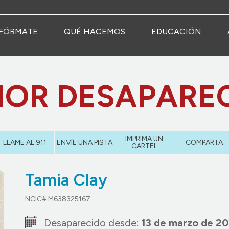
FÓRMATE
QUÉ HACEMOS
EDUCACIÓN
OR DESAPARE
IMPRIMA UN
LLAME AL 911
ENVÍE UNA PISTA
COMPARTA
CARTEL
Tamia Clay
NCIC# M638325167
Desaparecido desde:
13 de marzo de 2