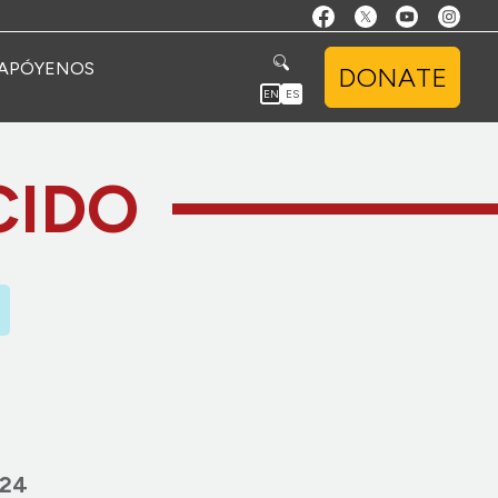
APÓYENOS
DONATE
EN
ES
CIDO
024