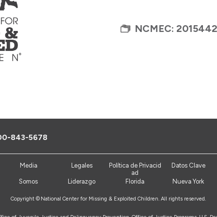
NCMEC: 201544
00-843-5678
Media
Legales
Política de Privacid
Datos Clave
ad
Somos
Liderazgo
Florida
Nueva York
Copyright ©
National Center for Missing & Exploited Children. All rights reserved.