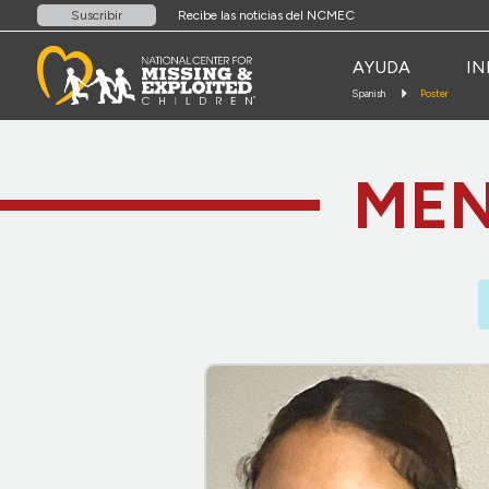
Recibe las noticias del NCMEC
Suscribir
AYUDA
IN
Spanish
Poster
MEN