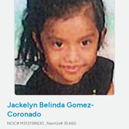
Jackelyn Belinda Gomez-
Coronado
NCIC# M312198630 , NamUs# 35460