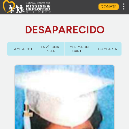
Tog
DONATE
DESAPARECIDO
ENVÍE UNA
IMPRIMA UN
LLAME AL 911
COMPARTA
PISTA
CARTEL