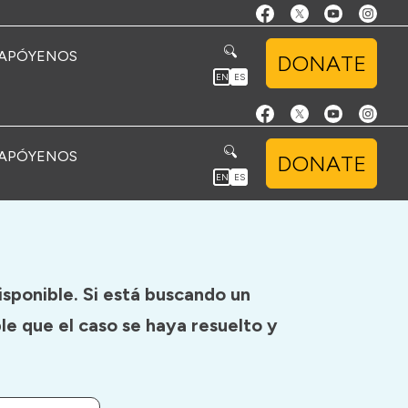
APÓYENOS
DONATE
EN
ES